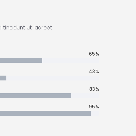
tincidunt ut laoreet
65
43
83
95