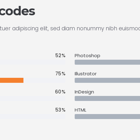
codes
uer adipiscing elit, sed diam nonummy nibh euismod 
52
Photoshop
75
Illustrator
60
InDesign
53
HTML