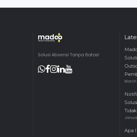
Late
Mado
Solusi Absensi Tanpa Batas!
Solut
Outs
Pemb
March 
Notif
Solus
Tidak
Januar
Apa I