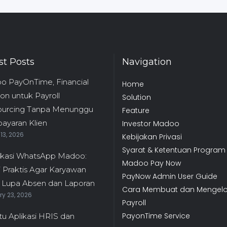
st Posts
Navigation
o PayOnTime, Financial
Home
ion untuk Payroll
Solution
ourcing Tanpa Menunggu
Feature
ayaran Klien
Investor Madoo
13, 2026
Kebijakan Privasi
Syarat & Ketentuan Program
ikasi WhatsApp Madoo:
Madoo Pay Now
i Praktis Agar Karyawan
PayNow Admin User Guide
 Lupa Absen dan Laporan
Cara Membuat dan Mengelo
y 23, 2026
Payroll
PayonTime Service
tu Aplikasi HRIS dan