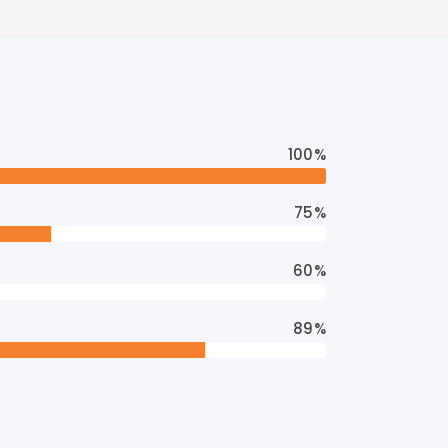
100
75
60
89