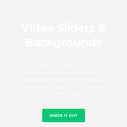
Video Sliders &
Backgrounds
Lorem ipsum dolor sit amet,
consectetuer adipiscing elit, sed
diam nonummy nibh euismod
tincidunt ut laoreet dolore magna
aliquam erat volutpat. Ut wisi enim
ad minim veniam
CHECK IT OUT