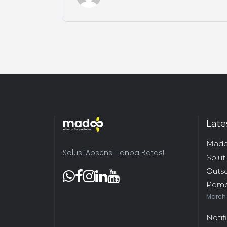
Late
Mado
Solusi Absensi Tanpa Batas!
Solut
Outs
Pemb
March 
Notif