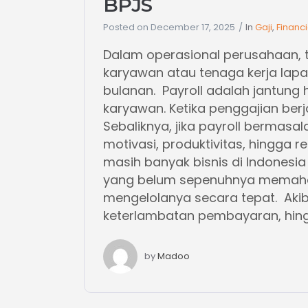
BPJS
Posted on
December 17, 2025
In
Gaji
,
Financi
Dalam operasional perusahaan, 
karyawan atau tenaga kerja lapan
bulanan. Payroll adalah jantun
karyawan. Ketika penggajian berj
Sebaliknya, jika payroll bermas
motivasi, produktivitas, hingga 
masih banyak bisnis di Indonesi
yang belum sepenuhnya memaham
mengelolanya secara tepat. Akib
keterlambatan pembayaran, hingga
by
Madoo