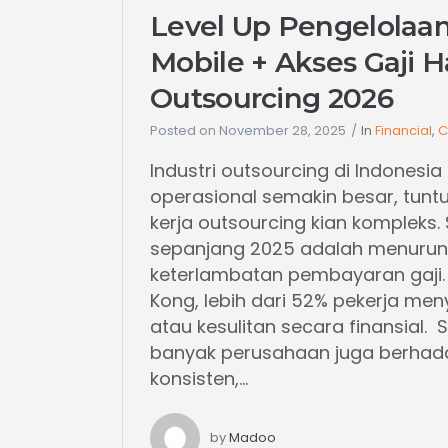
Level Up Pengelolaan
Mobile + Akses Gaji H
Outsourcing 2026
Posted on
November 28, 2025
In
Financial
,
C
Industri outsourcing di Indones
operasional semakin besar, tuntu
kerja outsourcing kian kompleks.
sepanjang 2025 adalah menurunn
keterlambatan pembayaran gaji.
Kong, lebih dari 52% pekerja men
atau kesulitan secara finansial.
banyak perusahaan juga berhad
konsisten,...
by
Madoo