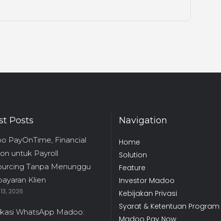
st Posts
Navigation
o PayOnTime, Financial
Home
ion untuk Payroll
Solution
ourcing Tanpa Menunggu
Feature
ayaran Klien
Investor Madoo
13, 2026
Kebijakan Privasi
Syarat & Ketentuan Program
ikasi WhatsApp Madoo:
Madoo Pay Now