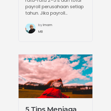
rata-rata 2–5% dari total
payroll perusahaan setiap
tahun. Jika payroll...
by
Imam
MB
5 Tips Menjaga