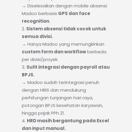
→ Diselesaikan dengan
mobile absensi
Madoo berbasis
GPS dan face
recognition
.
Sistem absensi tidak cocok untuk
semua divisi.
→ Hanya Madoo yang memungkinkan
custom form dan workflow
berbeda
per divisi/proyek.
Sulit integrasi dengan payroll atau
BPJS.
→ Madoo sudah
terintegrasi penuh
dengan HRIS
dan mendukung
perhitungan tunjangan hari raya,
potongan BPJS kesehatan karyawan,
hingga pajak PPh 21.
HRD masih bergantung pada Excel
dan input manual.